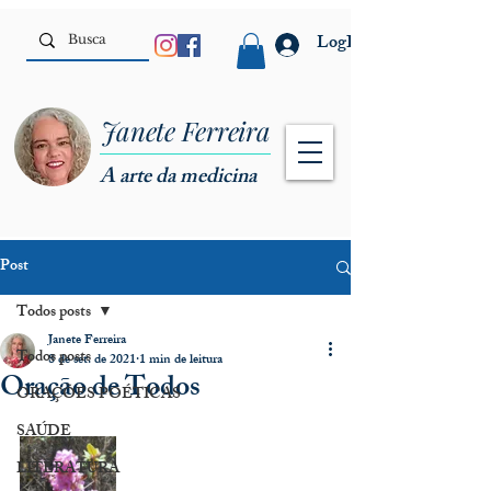
LogIn
Janete Ferreira
A arte da medicina
Post
Todos posts
Janete Ferreira
Todos posts
8 de set. de 2021
1 min de leitura
Oração de Todos
ORAÇÕES POÉTICAS
SAÚDE
LITERATURA