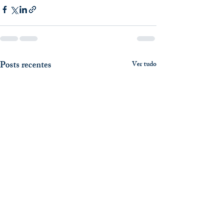
Posts recentes
Ver tudo