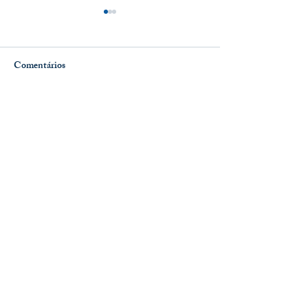
Comentários
Estado de Mim
Oração Modelo
Escreva um comentário
WhatsApp
31 9161-7575
ESPAÇO COLO
http://espacocolo.com.br