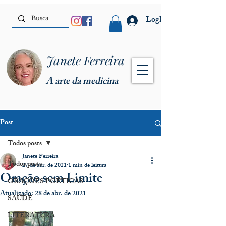
LogIn
Janete Ferreira
A arte da medicina
Post
Todos posts
Janete Ferreira
Todos posts
27 de abr. de 2021
1 min de leitura
Oração sem Limite
ORAÇÕES POÉTICAS
Atualizado:
28 de abr. de 2021
SAÚDE
LITERATURA