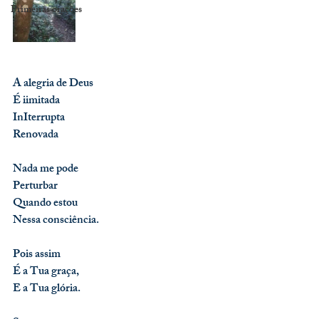
Primeiras orações
A alegria de Deus
É iimitada
InIterrupta
Renovada
Nada me pode
Perturbar
Quando estou 
Nessa consciência.
Pois assim 
É a Tua graça,
E a Tua glória.