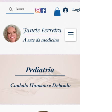
LogIn
Janete Ferreira
A arte da medicina
Pediatria
Cuidado Humano e Delicado