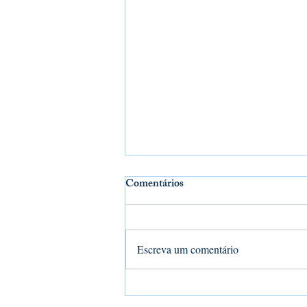
Comentários
Prece Bailarina
Escreva um comentário