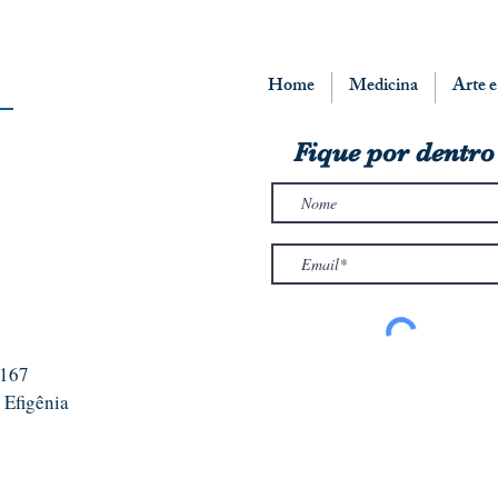
Home
Medicina
Arte e
Fique por dentro
2167
 Efigênia