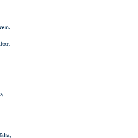
 vem.
ltar,
o,
alta,