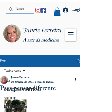
LogIn
Janete Ferreira
A arte da medicina
Post
Todos posts
Janete Ferreira
Todos posts
22 de mai. de 2021
1 min de leitura
Para pensar diferente
ORAÇÕES POÉTICAS
SAÚDE
LITERATURA