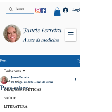
LogIn
Janete Ferreira
A arte da medicina
Post
Todos posts
Janete Ferreira
Todos posts
13 de ago. de 2021
1 min de leitura
Para saber
ORAÇÕES POÉTICAS
SAÚDE
LITERATURA