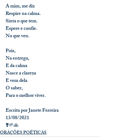
A mim, me diz
Respire na calma.
Sinta o que tem.
Espere e confie.
No que ven.
Pois,
Na entrega,
E da calma
Nasce a clareza
E vem dela
O saber,
Para o melhor viver.
Escrita por Janete Ferreira
13/08/2021
❣️🌱🙏
ORAÇÕES POÉTICAS