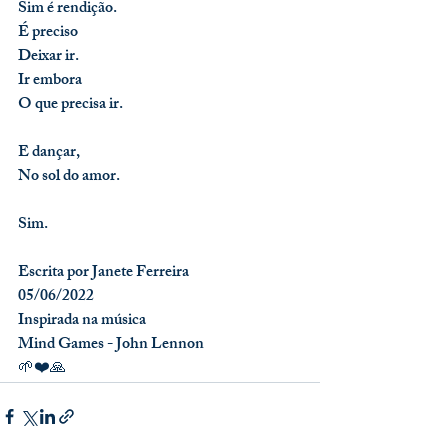
Sim é rendição.
É preciso
Deixar ir.
Ir embora
O que precisa ir.
E dançar,
No sol do amor.
Sim.
Escrita por Janete Ferreira
05/06/2022
Inspirada na música
Mind Games - John Lennon
🌱❤️🙏