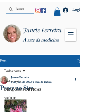
LogIn
Janete Ferreira
A arte da medicina
Post
Todos posts
Janete Ferreira
Todos posts
6 de jun. de 2022
1 min de leitura
Prece ao Sim
ORAÇÕES POÉTICAS
SAÚDE
LITERATURA