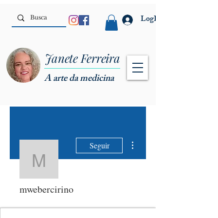
LogIn
Janete Ferreira
A arte da medicina
Mais ações
Seguir
mwebercirino
mwebercirino