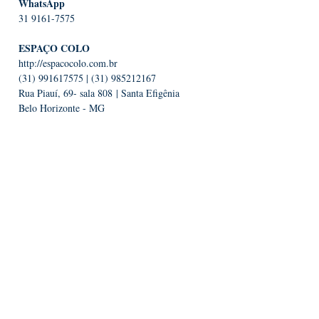
WhatsApp
31 9161-7575
ESPAÇO COLO
http://espacocolo.com.br
(31) 991617575
|
(31) 985212167
Rua Piauí, 69- sala 808 | Santa Efigênia
Belo Horizonte - MG
Fique por dentro das novidades!